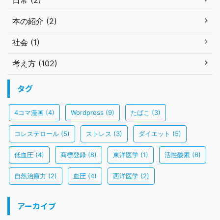
日常 (2)
本の紹介 (2)
社会 (1)
考え方 (102)
タグ
4コマ漫画
(4)
Wordpress
(9)
たばこ
(3)
コレステロール
(5)
ストレス
(3)
ダイエット
(5)
低血圧
(4)
商標登録
(8)
東洋医学
(1)
活性酸素
(6)
自然治癒力
(2)
血圧
(4)
西洋医学
(2)
アーカイブ