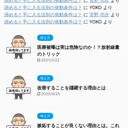
諦めると手に入る法則の発動条件は？
に
宮野 功次
より
諦めると手に入る法則の発動条件は？
に
YOKO
より
諦めると手に入る法則の発動条件は？
に
宮野 功次
より
諦めると手に入る法則の発動条件は？
に
YOKO
より
考え方
医療被曝は実は危険なのか！？放射線量
のトリック
2021/2/22
考え方
改善することを躊躇する理由とは
2020/4/25
考え方
嫉妬することが良くない理由とは。これ