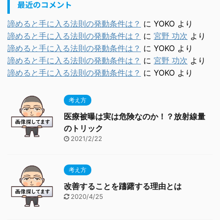
最近のコメント
諦めると手に入る法則の発動条件は？
に
YOKO
より
諦めると手に入る法則の発動条件は？
に
宮野 功次
より
諦めると手に入る法則の発動条件は？
に
YOKO
より
諦めると手に入る法則の発動条件は？
に
宮野 功次
より
諦めると手に入る法則の発動条件は？
に
YOKO
より
考え方
医療被曝は実は危険なのか！？放射線量
のトリック
2021/2/22
考え方
改善することを躊躇する理由とは
2020/4/25