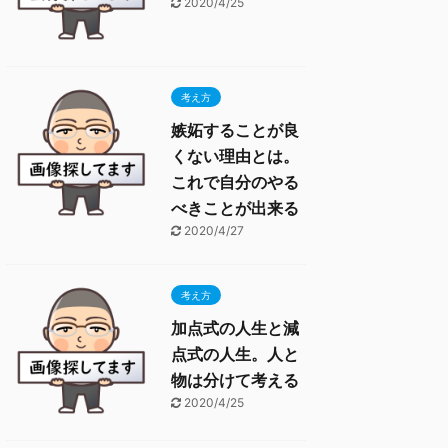
2020/4/25
考え方
嫉妬することが良
くない理由とは。
これで自分のやる
べきことが出来る
2020/4/27
考え方
加点式の人生と減
点式の人生。人と
物は分けて考える
2020/4/25