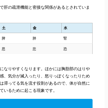
で肝の疏泄機能と密接な関係があるとされていま
土
金
水
脾
肺
腎
思
悲
恐
になりやすくなります。ほかには胸肋部のはりや
感、気分が滅入ったり、怒りっぽくなったりため
は滞ってる気を流す役割があるので、体が自然に
ているために起こる現象です。