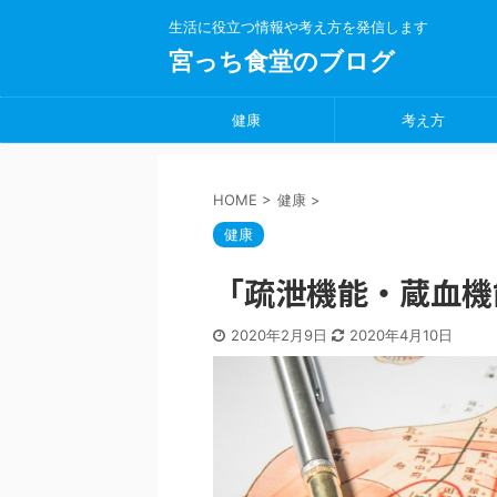
生活に役立つ情報や考え方を発信します
宮っち食堂のブログ
健康
考え方
HOME
>
健康
>
健康
「疏泄機能・蔵血機
2020年2月9日
2020年4月10日