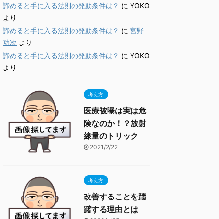
諦めると手に入る法則の発動条件は？
に
YOKO
より
諦めると手に入る法則の発動条件は？
に
宮野
功次
より
諦めると手に入る法則の発動条件は？
に
YOKO
より
考え方
医療被曝は実は危
険なのか！？放射
線量のトリック
2021/2/22
考え方
改善することを躊
躇する理由とは