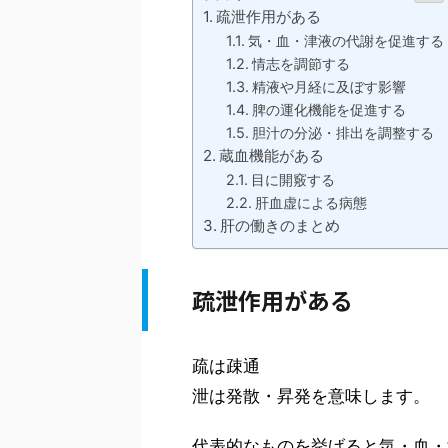
疏泄作用がある
気・血・津液の代謝を促進する
情志を調節する
精液や月経に及ぼす影響
脾の運化機能を促進する
胆汁の分泌・排出を調整する
蔵血機能がある
目に開竅する
肝血虚による病態
肝の働きのまとめ
疏泄作用がある
疏は疎通
泄は発散・昇発を意味します。
代表的なものを挙げると気・血・