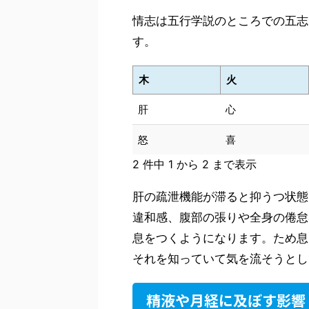
情志は五行学説のところでの五志
す。
木
火
肝
心
怒
喜
2 件中 1 から 2 まで表示
肝の疏泄機能が滞ると抑うつ状態
違和感、腹部の張りや全身の倦怠
息をつくようになります。ため息
それを知っていて気を流そうとし
精液や月経に及ぼす影響