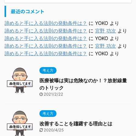
最近のコメント
諦めると手に入る法則の発動条件は？
に
YOKO
より
諦めると手に入る法則の発動条件は？
に
宮野 功次
より
諦めると手に入る法則の発動条件は？
に
YOKO
より
諦めると手に入る法則の発動条件は？
に
宮野 功次
より
諦めると手に入る法則の発動条件は？
に
YOKO
より
考え方
医療被曝は実は危険なのか！？放射線量
のトリック
2021/2/22
考え方
改善することを躊躇する理由とは
2020/4/25